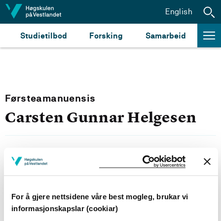
Hopp til innhald
English
Studietilbod
Forsking
Samarbeid
Førsteamanuensis
Carsten Gunnar Helgesen
Epost:
Send epost
For å gjere nettsidene våre best mogleg, brukar vi
Bergen
informasjonskapslar (cookiar)