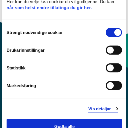
Last ned kontaktkort
Her kan du velje kva cookiar du vil godkjenne. Du kan
når som helst endre tillatinga du gir her.
Consent
Strengt nødvendige cookiar
Selection
Brukarinnstillingar
Kontaktinfo og opningstider
Statistikk
Sentralbord: 55 58 58 00
Markedsføring
Krise- og beredskapsnummer
Tilgjengelegheitserklæring
Vis detaljar
Personvern
Godta alle