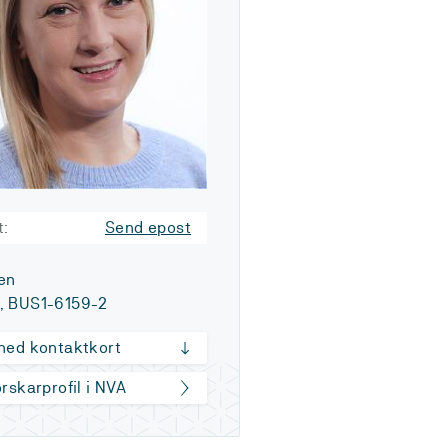
t:
Send epost
en
, BUS1-6159-2
 ned kontaktkort
orskarprofil i NVA