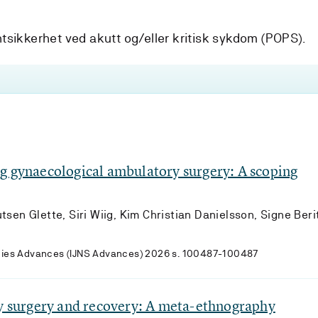
tsikkerhet ved akutt og/eller kritisk sykdom (POPS).
g gynaecological ambulatory surgery: A scoping
sen Glette, Siri Wiig, Kim Christian Danielsson, Signe Beri
tudies Advances (IJNS Advances) 2026 s. 100487-100487
ay surgery and recovery: A meta-ethnography