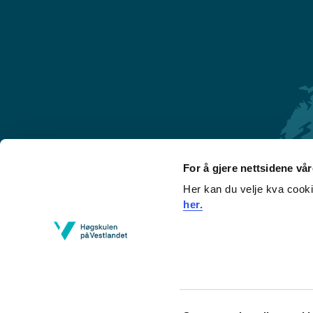
For å gjere nettsidene vå
Her kan du velje kva cook
Førde
her.
Sogndal
Bergen
Stord
Haugesund
Consent