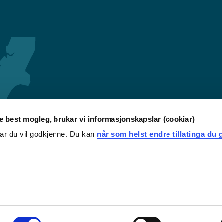
re best mogleg, brukar vi informasjonskapslar (cookiar)
iar du vil godkjenne. Du kan
når som helst endre tillatinga du g