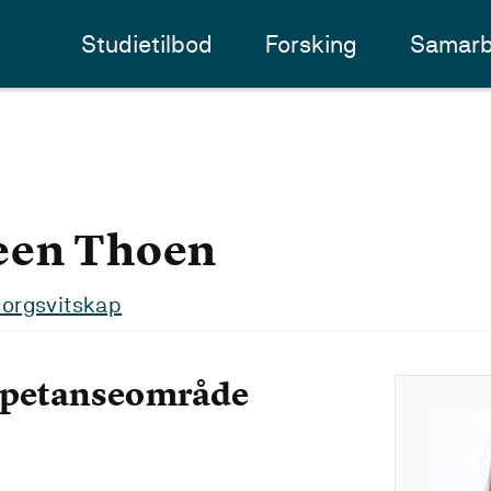
Studietilbod
Forsking
Samarb
een Thoen
msorgsvitskap
mpetanseområde