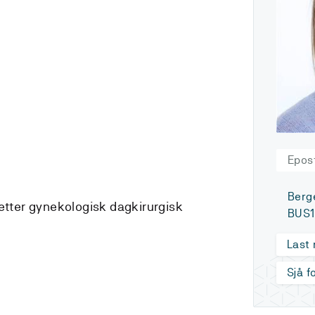
Epos
Berg
 etter gynekologisk dagkirurgisk
BUS1
Last
Sjå f