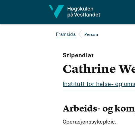
Hopp til innhald
Person
Framsida
Stipendiat
Cathrine W
Institutt for helse- og o
Arbeids- og ko
Operasjonssykepleie.