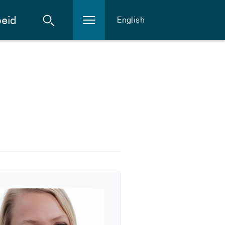
eid
English