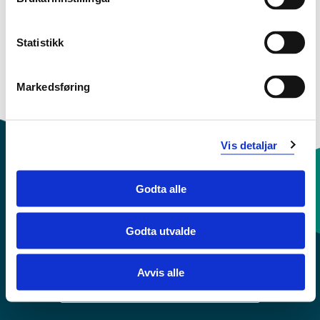
Last ned kontaktkort
Sjå forskarprofil i NVA
Statistikk
Markedsføring
Underviser i
Vis detaljar
Godta alle
Kontaktinfo og opningstider
Godta utvalde
Sentralbord: 55 58 58 00
Avvis alle
Krise- og beredskapsnummer