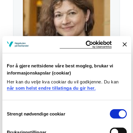
For å gjere nettsidene våre best mogleg, brukar vi
informasjonskapslar (cookiar)
Her kan du velje kva cookiar du vil godkjenne. Du kan
Tel:
+47
55 58 75 24
når som helst endre tillatinga du gir her.
Epost:
Send epost
Consent
Strengt nødvendige cookiar
Bergen
Selection
KRONSTAD D412
Brukarinnstillingar