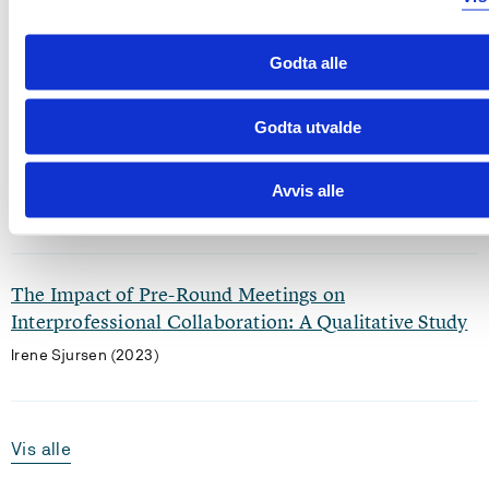
Irene Sjursen, Ole Tormod Kleiven, Lars Kyte (2023)
Godta alle
The Impact of Pre-Round Meetings on the Clinical
Godta utvalde
Learning of Nurses and Doctors on Hospital Wards:
A Qualitative Study
Avvis alle
Irene Sjursen (2023)
The Impact of Pre-Round Meetings on
Interprofessional Collaboration: A Qualitative Study
Irene Sjursen (2023)
Vis alle