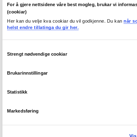
For å gjere nettsidene våre best mogleg, brukar vi informa
Publikasjonar
(cookiar)
Her kan du velje kva cookiar du vil godkjenne. Du kan
når s
A case study of the similarities and differences
helst endre tillatinga du gir her.
between teaching the same curriculum online and
offline
Consent
Marcin Andrzej Fojcik, Bjarte Pollen, Gunilla Kulla, Irene Sjursen,
Strengt nødvendige cookiar
Selection
Martyna Katarzyna Fojcik (2025)
Brukarinnstillingar
Hvordan kan vi sikre god kvalitet i undervisningen
uavhengig av type kursformat?»
Statistikk
Marcin Andrzej Fojcik, Dorthea Sekkingstad, Lars Kvestad,
Gunilla Kulla, Bjarte Pollen, Irene Sjursen (2025)
Markedsføring
Previsitten som tverrprofesjonell samhandlingsarena
Vis
– ein saga blott?