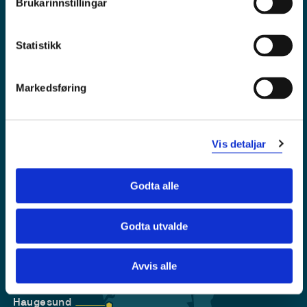
Brukarinnstillingar
Tilgjengelegheitserklæring
Personvern
Statistikk
Markedsføring
Vis detaljar
Godta alle
Godta utvalde
Førde
Sogndal
Avvis alle
Bergen
Stord
Haugesund