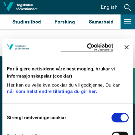
Hopp til innhald
English
Studietilbod
Forsking
Samarbeid
For å gjere nettsidene våre best mogleg, brukar vi
informasjonskapslar (cookiar)
Her kan du velje kva cookiar du vil godkjenne. Du kan
Kontaktinfo og opningstider
når som helst endre tillatinga du gir her.
Sentralbord: 55 58 58 00
Consent
Strengt nødvendige cookiar
Selection
Krise- og beredskapsnummer