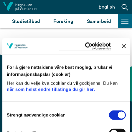
Hopp til innhald
English
Studietilbod
Forsking
Samarbeid
For å gjere nettsidene våre best mogleg, brukar vi
informasjonskapslar (cookiar)
Her kan du velje kva cookiar du vil godkjenne. Du kan
Kontaktinfo og opningstider
når som helst endre tillatinga du gir her.
Sentralbord: 55 58 58 00
Consent
Strengt nødvendige cookiar
Selection
Krise- og beredskapsnummer