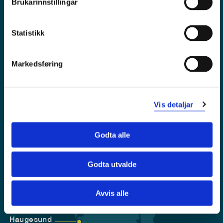
Brukarinnstillingar
Tilgjengelegheitserklæring
Personvern
Statistikk
Markedsføring
Vis detaljar
Godta alle
Godta utvalde
Førde
Sogndal
Avvis alle
Bergen
Stord
Haugesund