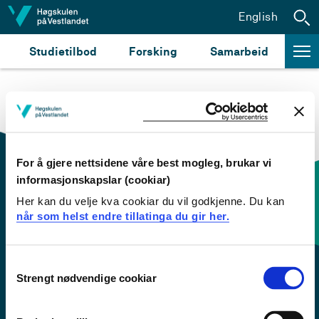
Hopp til innhald
English
Studietilbod
Forsking
Samarbeid
For å gjere nettsidene våre best mogleg, brukar vi
informasjonskapslar (cookiar)
Her kan du velje kva cookiar du vil godkjenne. Du kan
Kontaktinfo og opningstider
når som helst endre tillatinga du gir her.
Sentralbord: 55 58 58 00
Consent
Strengt nødvendige cookiar
Selection
Krise- og beredskapsnummer