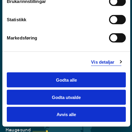
Brukarinnstillingar
Tilgjengelegheitserklæring
Personvern
Statistikk
Markedsføring
Vis detaljar
Godta alle
Godta utvalde
Førde
Sogndal
Avvis alle
Bergen
Stord
Haugesund