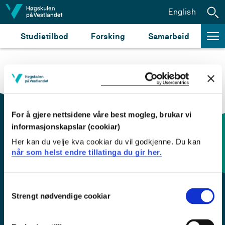
Hopp til innhald
English
Studietilbod
Forsking
Samarbeid
For å gjere nettsidene våre best mogleg, brukar vi
informasjonskapslar (cookiar)
Her kan du velje kva cookiar du vil godkjenne. Du kan
Kontaktinfo og opningstider
når som helst endre tillatinga du gir her.
Sentralbord: 55 58 58 00
Consent
Strengt nødvendige cookiar
Selection
Krise- og beredskapsnummer