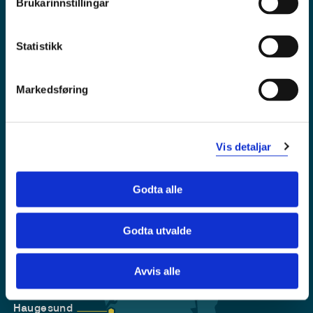
Brukarinnstillingar
Tilgjengelegheitserklæring
Personvern
Statistikk
Markedsføring
Vis detaljar
Godta alle
Godta utvalde
Førde
Sogndal
Avvis alle
Bergen
Stord
Haugesund