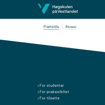
Hopp til innhald
Person
Framsida
For studentar
For praksisfeltet
For tilsette