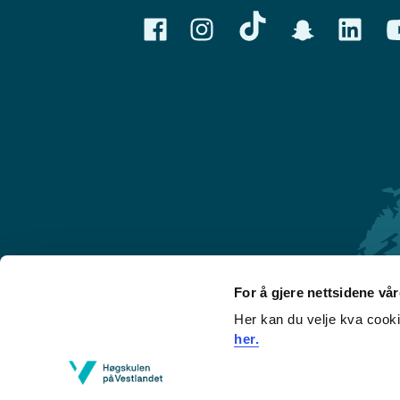
For å gjere nettsidene vå
Her kan du velje kva cook
Førde
her.
Sogndal
Bergen