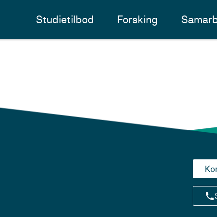
Studietilbod
Forsking
Samarb
Ko