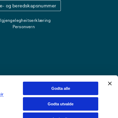
se- og beredskapsnummer
ilgjengelegheitserklæring
Personvern
Godta alle
ir
Godta utvalde