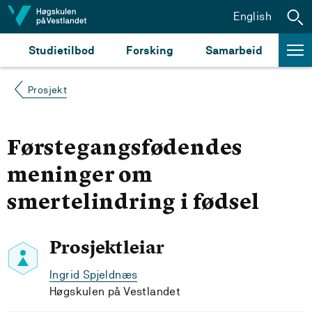
Hopp til innhald
English
Studietilbod
Forsking
Samarbeid
Prosjekt
Førstegangsfødendes
meninger om
smertelindring i fødsel
Prosjektleiar
Ingrid Spjeldnæs
Høgskulen på Vestlandet