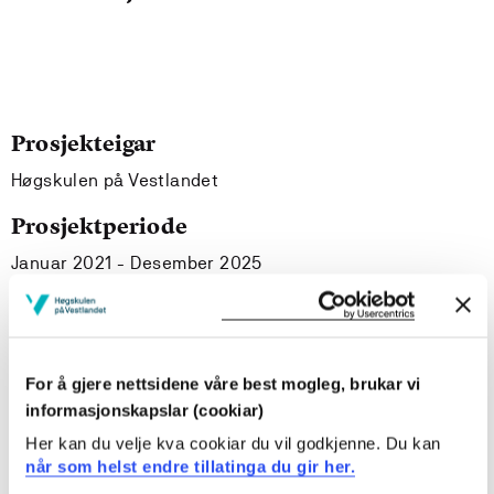
Prosjekteigar
Høgskulen på Vestlandet
Prosjektperiode
Januar 2021 - Desember 2025
Prosjektsamandrag
For å gjere nettsidene våre best mogleg, brukar vi
I studien vil jeg se nærmere på
informasjonskapslar (cookiar)
grunnskolelærerstudenters opplevelser av escape room
som et didaktisk verktøy i matematikkfaget. Escape
Her kan du velje kva cookiar du vil godkjenne. Du kan
room blir i stadig økende grad brukt innenfor utdanning
når som helst endre tillatinga du gir her.
og skole, men det foreligger lite forskning knytt til