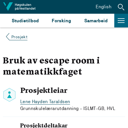
Hopp til innhald
English
Studietilbod
Forsking
Samarbeid
Prosjekt
Bruk av escape room i
matematikkfaget
Prosjektleiar
Lene Hayden Taraldsen
Grunnskulelærarutdanning - ISLMT-GB, HVL
Prosjektdeltakar