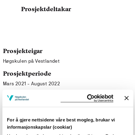
Prosjektdeltakar
Prosjekteigar
Høgskulen på Vestlandet
Prosjektperiode
Mars 2021 - August 2022
Prosjektsamandrag
Formålet med denne studien er å øke kunnskapsnivået
For å gjere nettsidene våre best mogleg, brukar vi
rundt omfanget av skader og sykdom blant
informasjonskapslar (cookiar)
toppidrettselever i fotball ved utdanningsprogrammet