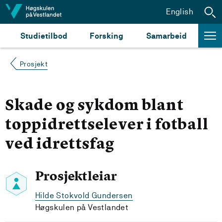
Hopp til innhald
English
Studietilbod
Forsking
Samarbeid
Prosjekt
Skade og sykdom blant
toppidrettselever i fotball
ved idrettsfag
Prosjektleiar
Hilde Stokvold Gundersen
Høgskulen på Vestlandet