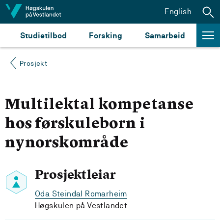
Hopp til innhald
English
Studietilbod
Forsking
Samarbeid
Prosjekt
Multilektal kompetanse
hos førskuleborn i
nynorskområde
Prosjektleiar
Oda Steindal Romarheim
Høgskulen på Vestlandet