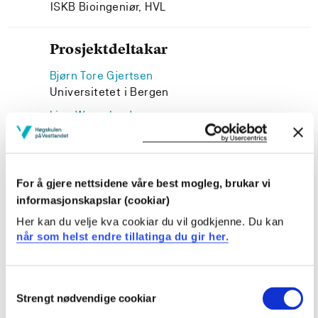
ISKB Bioingeniør, HVL
Prosjektdeltakar
Bjørn Tore Gjertsen
Universitetet i Bergen
Line Wergeland
ISKB Bioingeniør, HVL
For å gjere nettsidene våre best mogleg, brukar vi
informasjonskapslar (cookiar)
Prosjekteigar
Her kan du velje kva cookiar du vil godkjenne. Du kan
når som helst endre tillatinga du gir her.
Høgskulen på Vestlandet
Prosjektperiode
Consent
Januar 2023 - Juni 2024
Strengt nødvendige cookiar
Selection