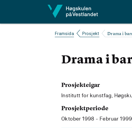
Hopp til innhald
Drama i ba
Framsida
Prosjekt
Drama i ba
Prosjekteigar
Institutt for kunstfag, Høgsk
Prosjektperiode
Oktober 1998 - Februar 199