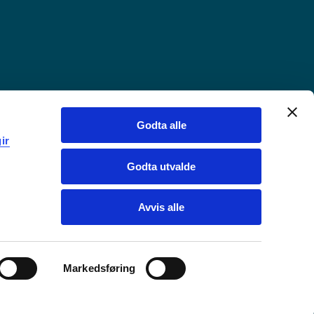
Godta alle
ir
Godta utvalde
Avvis alle
Markedsføring
Chat