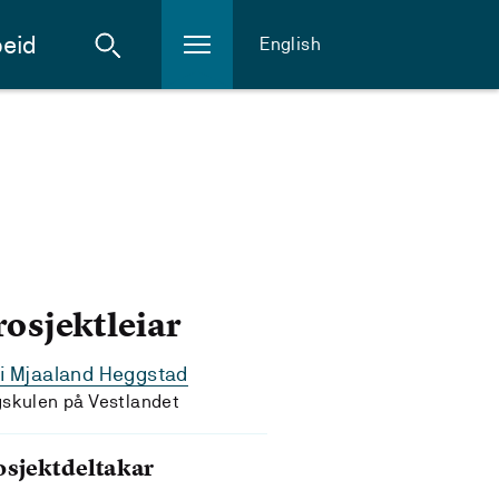
eid
English
rosjektleiar
i Mjaaland Heggstad
skulen på Vestlandet
osjektdeltakar