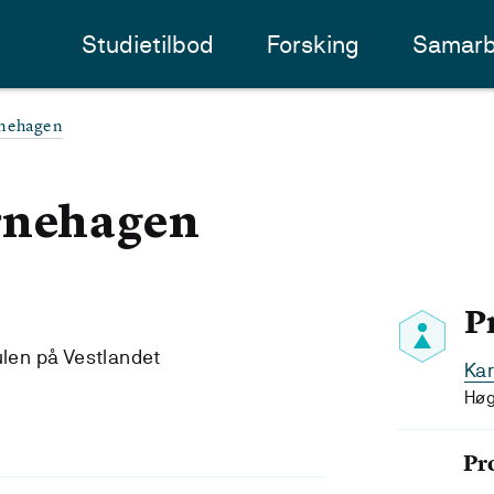
Studietilbod
Forsking
Samarb
rnehagen
rnehagen
P
ulen på Vestlandet
Kar
Høg
9
Pr