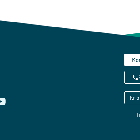
Ko
Kri
T