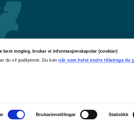
re best mogleg, brukar vi informasjonskapslar (cookiar)
iar du vil godkjenne. Du kan
når som helst endre tillatinga du g
ar
Brukarinnstillingar
Statistikk