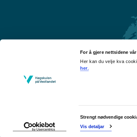
For å gjere nettsidene vå
Her kan du velje kva cook
Førde
her.
Sogndal
Bergen
Stord
Haugesund
Consent
Strengt nødvendige cooki
Selection
Vis detaljar