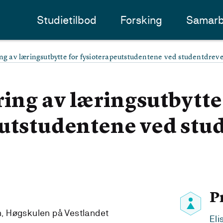
Studietilbod
Forsking
Samarb
ing av læringsutbytte for fysioterapeutstudentene ved studentdreve
ring av læringsutbytte
eutstudentene ved stu
P
on, Høgskulen på Vestlandet
Eli