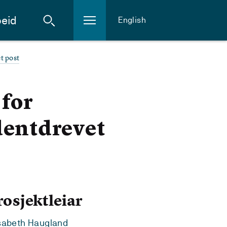
eid
English
t post
 for
dentdrevet
rosjektleiar
sabeth Haugland