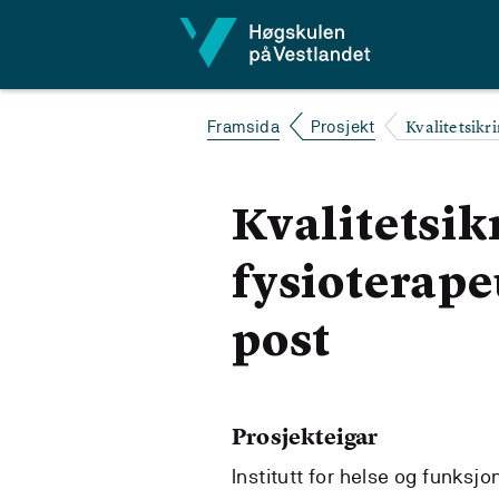
Hopp til innhald
Kvalitetsikr
Framsida
Prosjekt
Kvalitetsik
fysioterap
post
Prosjekteigar
Institutt for helse og funksj