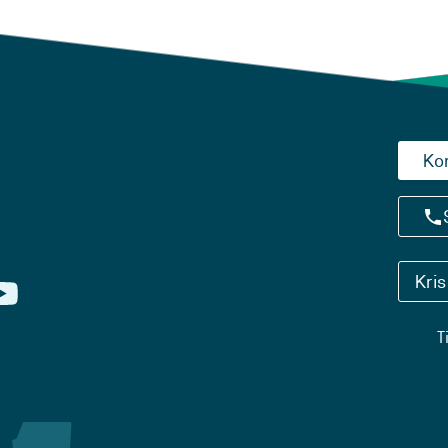
Ko
Kri
T