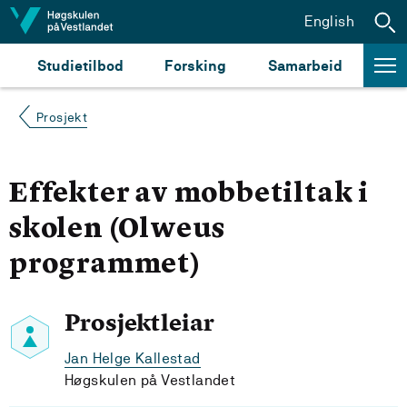
Hopp til innhald
English
Studietilbod
Forsking
Samarbeid
Prosjekt
Effekter av mobbetiltak i
skolen (Olweus
programmet)
Prosjektleiar
Jan Helge Kallestad
Høgskulen på Vestlandet