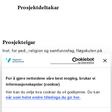
Prosjektdeltakar
Prosjekteigar
Inst. for ped., religion og samfunnsfag, Høgskulen på
Vestlandet
Prosjektperiode
September 2004 - September 2006
For å gjere nettsidene våre best mogleg, brukar vi
informasjonskapslar (cookiar)
Her kan du velje kva cookiar du vil godkjenne. Du kan
Prosjektsamandrag
når som helst endre tillatinga du gir her.
Prosjektet er et samarbeidsprosjekt med Universitetet i
Bergen/ Hemil-Senteret/ Olweus-gruppen. Temaet er