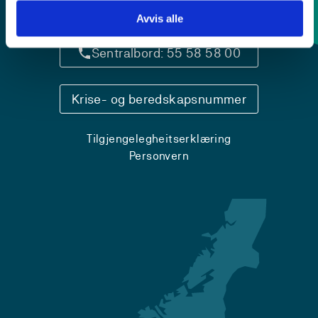
Kontaktinfo og opningstider
Avvis alle
Sentralbord: 55 58 58 00
Krise- og beredskapsnummer
Tilgjengelegheitserklæring
Personvern