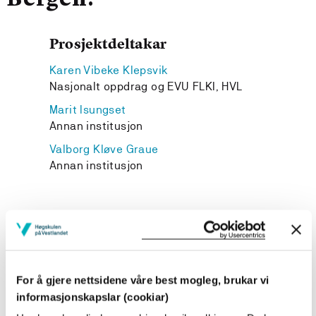
Bergen.
Prosjektdeltakar
Karen Vibeke Klepsvik
Nasjonalt oppdrag og EVU FLKI, HVL
Marit Isungset
Annan institusjon
Valborg Kløve Graue
Annan institusjon
Prosjekteigar
Høgskulen på Vestlandet
For å gjere nettsidene våre best mogleg, brukar vi
informasjonskapslar (cookiar)
Prosjektperiode