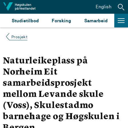
Hopp til innhald
English
Studietilbod
Forsking
Samarbeid
Prosjekt
Naturleikeplass på
Norheim Eit
samarbeidsprosjekt
mellom Levande skule
(Voss), Skulestadmo
barnehage og Høgskulen i