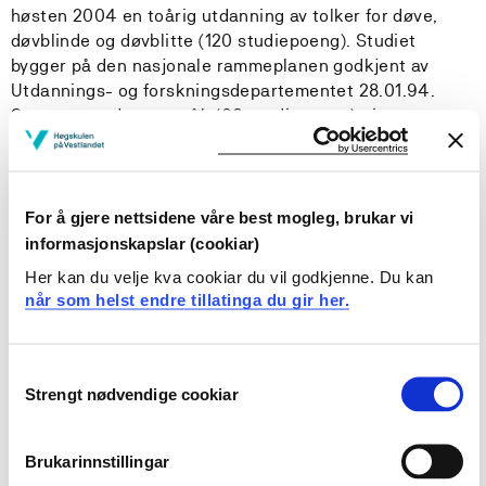
høsten 2004 en toårig utdanning av tolker for døve,
døvblinde og døvblitte (120 studiepoeng). Studiet
bygger på den nasjonale rammeplanen godkjent av
Utdannings- og forskningsdepartementet 28.01.94.
Sammen med tegnspråk (60 studiepoeng) gir
tolkeutdanningen en bachelorgrad i tegnspråk og
tolking. Utdanningen er praksisrettet og kvalifiserer for
å arbeide som tolk for døve, døvblinde og døvblitte.
Bestått utdanning gir rett til offentlig godkjenning som
For å gjere nettsidene våre best mogleg, brukar vi
tolk. Tolkens overordnede ansvar er å medvirke til at
informasjonskapslar (cookiar)
møter mellom hørende og hørselshemmede, to parter
Her kan du velje kva cookiar du vil godkjenne. Du kan
som kan ha ulik språklig og kulturell identitet, skal bli
når som helst endre tillatinga du gir her.
likeverdige. Begge parter er brukere av tolketjenesten,
men det er den hørselshemmede som har lovfestet rett
til tolk og som derfor defineres som bruker i denne
Consent
sammenhengen. Den foreliggende fagplan
Strengt nødvendige cookiar
Selection
konkretiserer det faglige innholdet i studiet, der mål,
innhold, arbeidsmåter, organisering og vurderingsformer
Brukarinnstillingar
er utarbeidet i henhold til rammeplanen og de