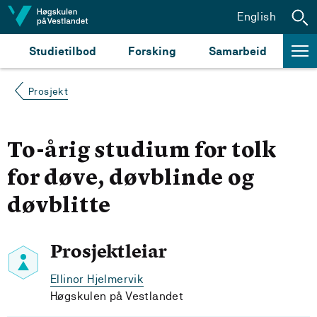
Hopp til innhald
English
Studietilbod
Forsking
Samarbeid
Prosjekt
To-årig studium for tolk
for døve, døvblinde og
døvblitte
Prosjektleiar
Ellinor Hjelmervik
Høgskulen på Vestlandet