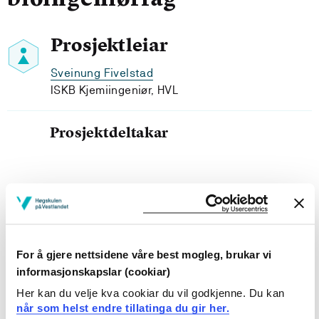
bioingeniørfag
Prosjektleiar
Sveinung Fivelstad
ISKB Kjemiingeniør, HVL
Prosjektdeltakar
Prosjekteigar
For å gjere nettsidene våre best mogleg, brukar vi
Inst. for sikkerhet, kjemi-og bioing.fag, Høgskulen på
Vestlandet
informasjonskapslar (cookiar)
Her kan du velje kva cookiar du vil godkjenne. Du kan
Prosjektperiode
når som helst endre tillatinga du gir her.