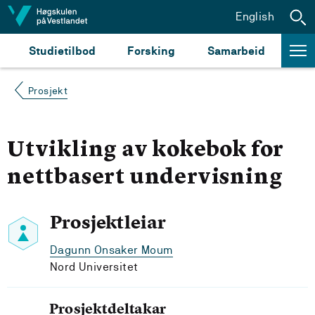
Hopp til innhald
English
Studietilbod
Forsking
Samarbeid
Prosjekt
Utvikling av kokebok for
nettbasert undervisning
Prosjektleiar
Dagunn Onsaker Moum
Nord Universitet
Prosjektdeltakar