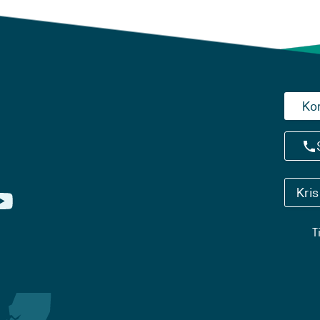
Ko
Kri
T