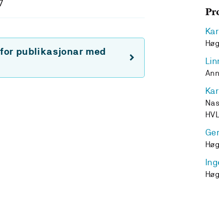
7
Pr
Kar
Høg
 for publikasjonar med
Lin
Ann
Kar
Nas
HV
Ge
Høg
Ing
Høg