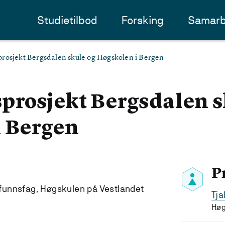
Studietilbod
Forsking
Samarb
rosjekt Bergsdalen skule og Høgskolen i Bergen
prosjekt Bergsdalen s
i Bergen
P
amfunnsfag, Høgskulen på Vestlandet
Tja
Høg