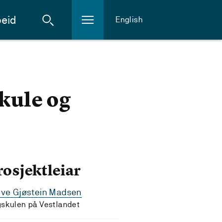
eid
English
kule og
rosjektleiar
lve Gjøstein Madsen
skulen på Vestlandet