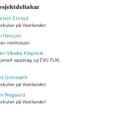
osjektdeltakar
stein Erstad
skulen på Vestlandet
n Henjum
an institusjon
en Vibeke Klepsvik
jonalt oppdrag og EVU FLKI,
L
rd Grimsæth
skulen på Vestlandet
er Nygaard
skulen på Vestlandet