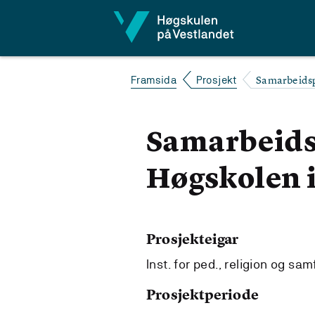
Hopp til innhald
Samarbeidsp
Framsida
Prosjekt
Samarbeids
Høgskolen 
Prosjekteigar
Inst. for ped., religion og s
Prosjektperiode