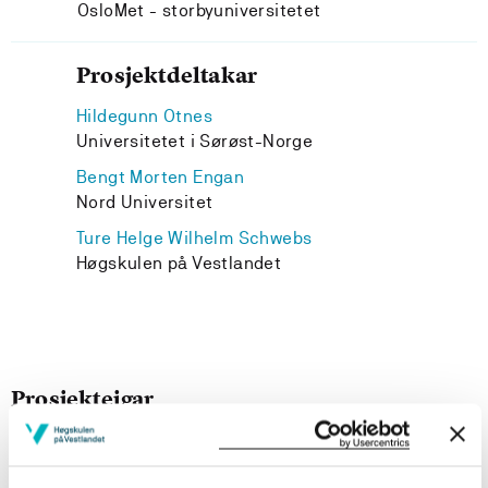
OsloMet - storbyuniversitetet
Prosjektdeltakar
Hildegunn Otnes
Universitetet i Sørøst-Norge
Bengt Morten Engan
Nord Universitet
Ture Helge Wilhelm Schwebs
Høgskulen på Vestlandet
Prosjekteigar
Institutt for språk, litt.,mat. og tolk, Høgskulen på
Vestlandet