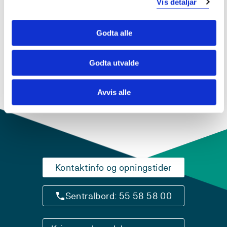
Vis detaljar
Sjå prosjektside i NVA for
publikasjonar med meir
Godta alle
Godta utvalde
Avvis alle
Kontaktinfo og opningstider
Sentralbord: 55 58 58 00