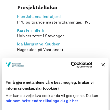
Prosjektdeltakar
Elen Johanna Instefjord
PPU og toårige masterutdanningar, HVL
Karsten Tillerli
Universitetet i Stavanger
Ida Margrethe Knudsen
Høgskulen på Vestlandet
Prosjekteigar
For å gjere nettsidene våre best mogleg, brukar vi
informasjonskapslar (cookiar)
Inst. for ped., religion og samfunnsfag, Høgskulen på
Vestlandet
Her kan du velje kva cookiar du vil godkjenne. Du kan
når som helst endre tillatinga du gir her.
Prosjektperiode