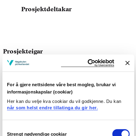
Prosjektdeltakar
Prosjekteigar
Fakultet for teknologi, miljø-og samfvit, Høgskulen på
Vestlandet
Prosjektperiode
For å gjere nettsidene våre best mogleg, brukar vi
August 1997 - Desember 2001
informasjonskapslar (cookiar)
Her kan du velje kva cookiar du vil godkjenne. Du kan
når som helst endre tillatinga du gir her.
Prosjektsamandrag
Kompendium i Grunnleggende brannteknikk er et
Consent
utviklingsarbeid for å bedre tilgangen av norsk litteratur
Strengt nødvendige cookiar
Selection