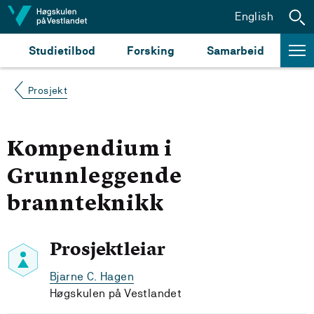
Hopp til innhald
English
Studietilbod
Forsking
Samarbeid
Prosjekt
Kompendium i
Grunnleggende
brannteknikk
Prosjektleiar
Bjarne C. Hagen
Høgskulen på Vestlandet