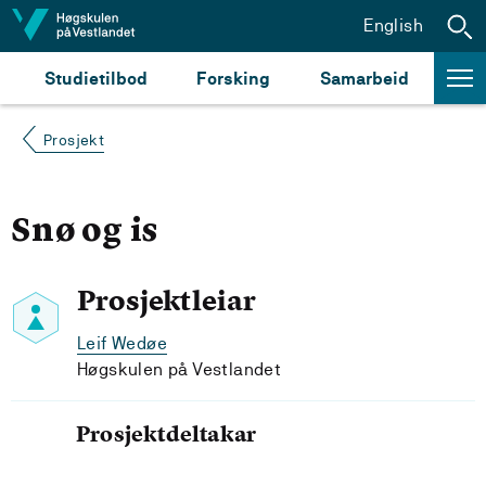
Hopp til innhald
English
Studietilbod
Forsking
Samarbeid
Prosjekt
Snø og is
Prosjektleiar
Leif Wedøe
Høgskulen på Vestlandet
Prosjektdeltakar