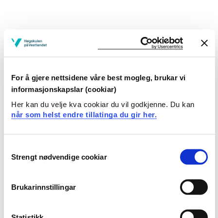
Prosjekteigar
Fakultet for lærarutd.,kultur og idrett, Høgskulen på
Vestlandet
For å gjere nettsidene våre best mogleg, brukar vi
informasjonskapslar (cookiar)
Prosjektperiode
Her kan du velje kva cookiar du vil godkjenne. Du kan
Januar 2000 - Juli 2001
når som helst endre tillatinga du gir her.
Consent
Sjå prosjektside i NVA for
Strengt nødvendige cookiar
Selection
publikasjonar med meir
Brukarinnstillingar
Statistikk