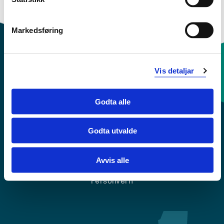
Markedsføring
Vis detaljar
Kontaktinfo og opningstider
Godta alle
Sentralbord: 55 58 58 00
Godta utvalde
Krise- og beredskapsnummer
Avvis alle
Tilgjengelegheitserklæring
Personvern