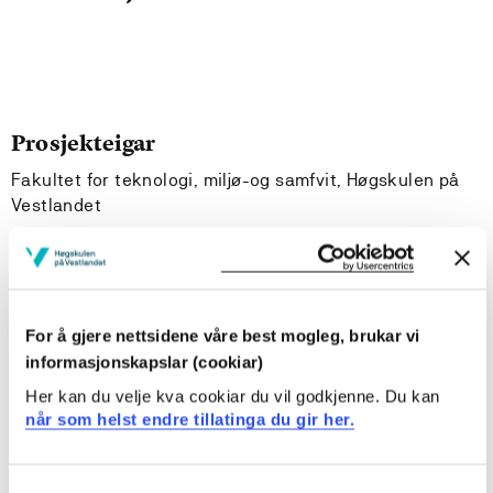
Prosjekteigar
Fakultet for teknologi, miljø-og samfvit, Høgskulen på
Vestlandet
Prosjektperiode
Januar 2002 - Januar 2006
For å gjere nettsidene våre best mogleg, brukar vi
informasjonskapslar (cookiar)
Prosjektsamandrag
Her kan du velje kva cookiar du vil godkjenne. Du kan
Doktorgradsarbeidet vil bli splittet i delaktiviteter med
når som helst endre tillatinga du gir her.
formål å oppnå publikasjoner fra hver aktivitet enten i
tidsskrift eller på internasjonale konferanser. Nedenfor
angis tematisk innhold for hver delaktivitet. 1)
Consent