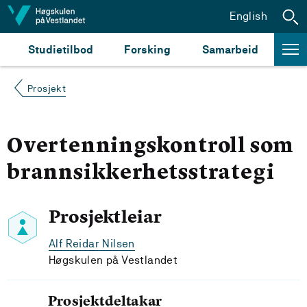
Hopp til innhald
English
Studietilbod
Forsking
Samarbeid
Prosjekt
Overtenningskontroll som
brannsikkerhetsstrategi
Prosjektleiar
Alf Reidar Nilsen
Høgskulen på Vestlandet
Prosjektdeltakar