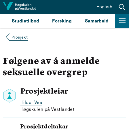
Hopp til innhald
English
Studietilbod
Forsking
Samarbeid
Prosjekt
Følgene av å anmelde
seksuelle overgrep
Prosjektleiar
Hildur Vea
Høgskulen på Vestlandet
Prosjektdeltakar