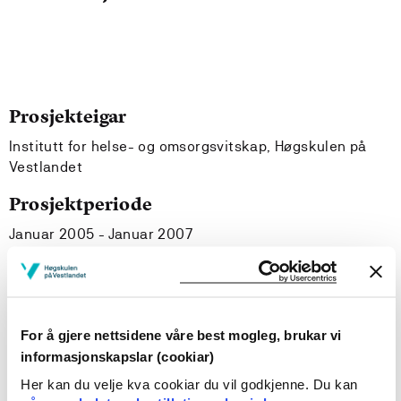
Prosjekteigar
Institutt for helse- og omsorgsvitskap, Høgskulen på
Vestlandet
Prosjektperiode
Januar 2005 - Januar 2007
Prosjektsamandrag
For å gjere nettsidene våre best mogleg, brukar vi
Prosjektet har 4 problemstillinger: 1. Er det forskjeller
informasjonskapslar (cookiar)
mellom personer som anmelder seksuelle overgrep og
personer som ikke anmelder seksuelle overgrep. (data
Her kan du velje kva cookiar du vil godkjenne. Du kan
gjennom spørreskjema). 2. Hvilke forhold kan gi helse