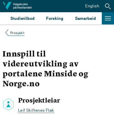
Hopp til innhald
English
Studietilbod
Forsking
Samarbeid
Prosjekt
Innspill til
videreutvikling av
portalene Minside og
Norge.no
Prosjektleiar
Leif Skiftenes Flak