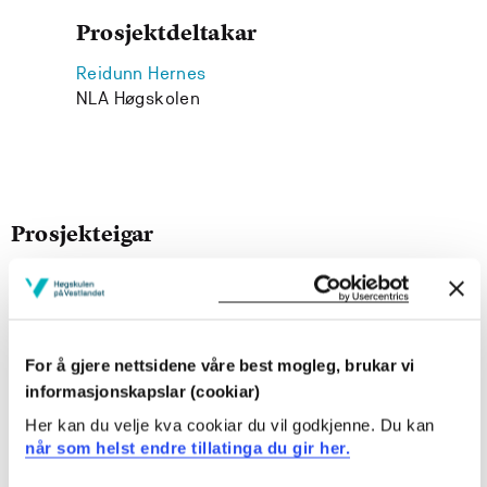
Prosjektdeltakar
Reidunn Hernes
NLA Høgskolen
Prosjekteigar
Institutt for språk, litt.,mat. og tolk, Høgskulen på
Vestlandet
Prosjektperiode
For å gjere nettsidene våre best mogleg, brukar vi
August 2009 - August 2010
informasjonskapslar (cookiar)
Her kan du velje kva cookiar du vil godkjenne. Du kan
når som helst endre tillatinga du gir her.
Prosjektsamandrag