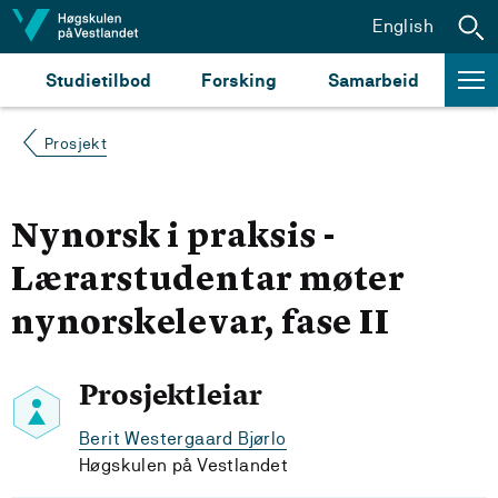
Hopp til innhald
English
Studietilbod
Forsking
Samarbeid
Prosjekt
Nynorsk i praksis -
Lærarstudentar møter
nynorskelevar, fase II
Prosjektleiar
Berit Westergaard Bjørlo
Høgskulen på Vestlandet