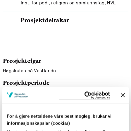
Inst. for ped., religion og samfunnsfag, HVL
Prosjektdeltakar
Prosjekteigar
Høgskulen på Vestlandet
Prosjektperiode
Januar 2011 - Januar 2014
Finansieringskjelder
Helsedirektoratet
For å gjere nettsidene våre best mogleg, brukar vi
informasjonskapslar (cookiar)