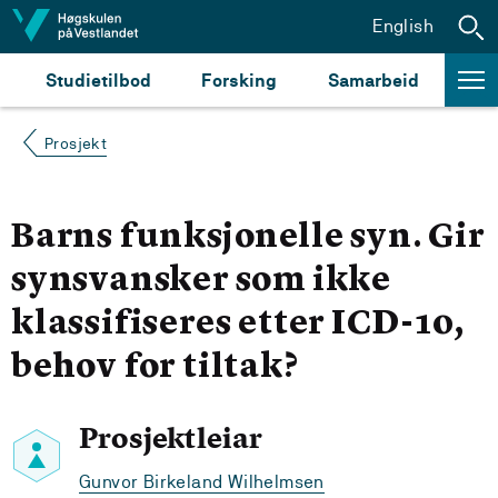
Hopp til innhald
English
Studietilbod
Forsking
Samarbeid
Prosjekt
Barns funksjonelle syn. Gir
synsvansker som ikke
klassifiseres etter ICD-10,
behov for tiltak?
Prosjektleiar
Gunvor Birkeland Wilhelmsen