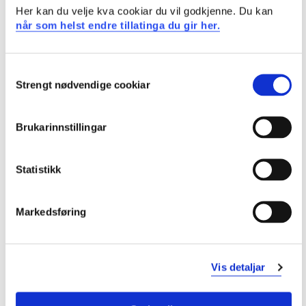
Her kan du velje kva cookiar du vil godkjenne. Du kan
når som helst endre tillatinga du gir her.
Prosjektsamandrag
Prosjektets overordnede mål er å undersøke nye
Consent
lærerutdanneres erfaringer med FoU aktivitet i
Strengt nødvendige cookiar
Selection
lærerutdanningen.
Problemstillinger
Brukarinnstillingar
Hvordan legger norske lærerutdanningsinstitusjoner til
rette for forskningsaktivitet for nytilsatte
lærerutdannere?
Statistikk
Hvilke krav/forventninger opplever nytilsatte
lærerutdannere om å delta med forskning- og
utviklingsarbeid?
Markedsføring
Sjå prosjektside i NVA for
publikasjonar med meir
Vis detaljar