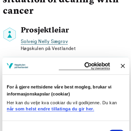
situation of dealing with
cancer
Prosjektleiar
Solveig Nelly Sægrov
Høgskulen på Vestlandet
Prosjektdeltakar
For å gjere nettsidene våre best mogleg, brukar vi
informasjonskapslar (cookiar)
Her kan du velje kva cookiar du vil godkjenne. Du kan
Prosjekteigar
når som helst endre tillatinga du gir her.
Institutt for helse- og omsorgsvitskap, Høgskulen på
Vestlandet
Consent