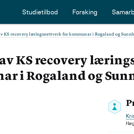
Studietilbod
Forsking
Samarb
av KS recovery læringsnettverk for kommunar i Rogaland og Sunn
av KS recovery læring
ar i Rogaland og Sun
P
Kri
Høg