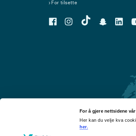
For tilsette
For å gjere nettsidene vå
Her kan du velje kva cook
Førde
her.
Sogndal