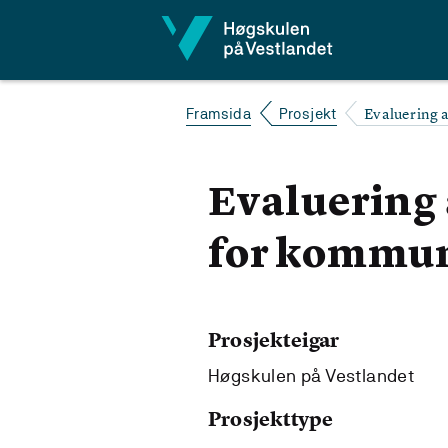
Hopp til innhald
Evaluering 
Framsida
Prosjekt
Evaluering 
for kommun
Prosjekteigar
Høgskulen på Vestlandet
Prosjekttype