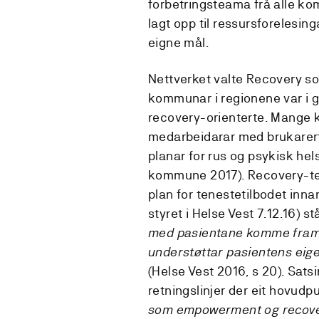
forbetringsteama frå alle ko
lagt opp til ressursforelesin
eigne mål.
Nettverket valte Recovery som
kommunar i regionene var i 
recovery-orienterte. Mange 
medarbeidarar med brukarerfa
planar for rus og psykisk he
kommune 2017). Recovery-tenk
plan for tenestetilbodet inn
styret i Helse Vest 7.12.16) st
med pasientane komme fram 
understøttar pasientens eige
(Helse Vest 2016, s 20). Sats
retningslinjer der eit hovudp
som empowerment og recover