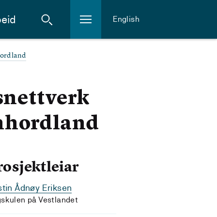
eid
English
hordland
snettverk
nhordland
rosjektleiar
stin Ådnøy Eriksen
skulen på Vestlandet