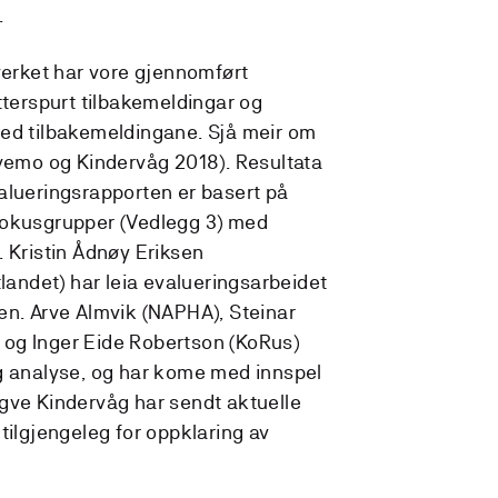
.
verket har vore gjennomført
tterspurt tilbakemeldingar og
med tilbakemeldingane. Sjå meir om
lvemo og Kindervåg 2018). Resultata
alueringsrapporten er basert på
fokusgrupper (Vedlegg 3) med
. Kristin Ådnøy Eriksen
ndet) har leia evalueringsarbeidet
en. Arve Almvik (NAPHA), Steinar
og Inger Eide Robertson (KoRus)
g analyse, og har kome med innspel
 Ingve Kindervåg har sendt aktuelle
tilgjengeleg for oppklaring av