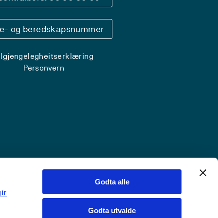
se- og beredskapsnummer
ilgjengelegheitserklæring
Personvern
Godta alle
ir
Godta utvalde