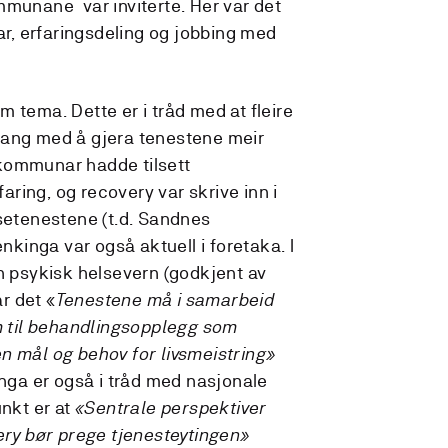
mmunane var inviterte. Her var det
gar, erfaringsdeling og jobbing med
 tema. Dette er i tråd med at fleire
gang med å gjera tenestene meir
kommunar hadde tilsett
ring, og recovery var skrive inn i
lsetenestene (t.d. Sandnes
inga var også aktuell i foretaka. I
an psykisk helsevern (godkjent av
år det «
Tenestene må i samarbeid
til behandlingsopplegg som
n mål og behov for livsmeistring»
inga er også i tråd med nasjonale
unkt er at
«Sentrale perspektiver
y bør prege tjenesteytingen»