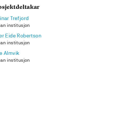
osjektdeltakar
inar Trefjord
an institusjon
er Eide Robertson
an institusjon
e Almvik
an institusjon