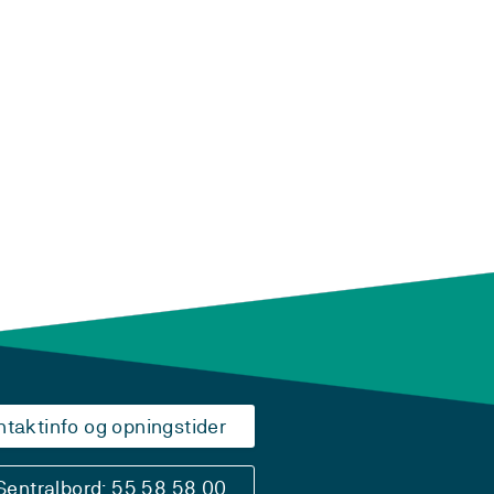
ntaktinfo og opningstider
Sentralbord: 55 58 58 00