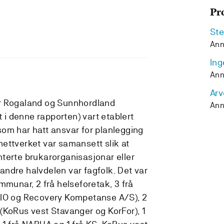
Pr
Ste
Ann
Ing
Ann
Arv
r Rogaland og Sunnhordland
Ann
t i denne rapporten) vart etablert
om har hatt ansvar for planlegging
ettverket var samansett slik at
terte brukarorganisasjonar eller
ndre halvdelen var fagfolk. Det var
mmunar, 2 frå helseforetak, 3 frå
RIO og Recovery Kompetanse A/S), 2
(KoRus vest Stavanger og KorFor), 1