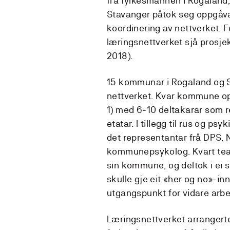
frå fylkesmannen i Rogaland,
Stavanger påtok seg oppgåva
koordinering av nettverket. 
læringsnettverket sjå prosje
2018).
15 kommunar i Rogaland og 
nettverket. Kvar kommune op
1) med 6-10 deltakarar som r
etatar. I tillegg til rus og 
det representantar frå DPS,
kommunepsykolog. Kvart team
sin kommune, og deltok i ei 
skulle gje eit «her og no»-i
utgangspunkt for vidare arbe
Læringsnettverket arrangerte