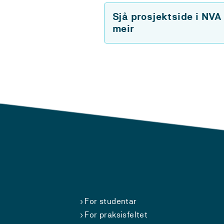
Sjå prosjektside i NVA
meir
For studentar
For praksisfeltet