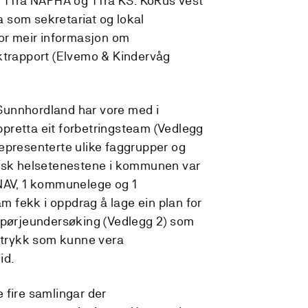
 1 frå NAPHA og 1 frå KS. KoRus vest
 som sekretariat og lokal
For meir informasjon om
ktrapport (Elvemo & Kindervåg
Sunnhordland har vore med i
pretta eit forbetringsteam (Vedlegg
epresenterte ulike faggrupper og
psykisk helsetenestene i kommunen var
 NAV, 1 kommunelege og 1
 fekk i oppdrag å lage ein plan for
spørjeundersøking (Vedlegg 2) som
nntrykk som kunne vera
id.
 fire samlingar der