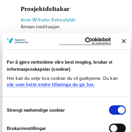
Prosjektdeltakar
Arne Wilhelm Rehnsfeldt
Annan institusjon
Prosjekteigar
For å gjere nettsidene våre best mogleg, brukar vi
informasjonskapslar (cookiar)
Høgskulen på Vestlandet
Her kan du velje kva cookiar du vil godkjenne. Du kan
Prosjektperiode
når som helst endre tillatinga du gir her.
Mars 2018 - Juni 2019
Consent
Strengt nødvendige cookiar
Selection
Sjå prosjektside i NVA for
Brukarinnstillingar
publikasjonar med meir