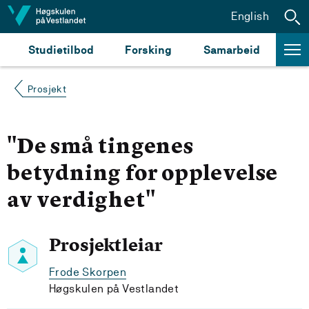
Hopp til innhald
English
Studietilbod
Forsking
Samarbeid
Prosjekt
"De små tingenes
betydning for opplevelse
av verdighet"
Prosjektleiar
Frode Skorpen
Høgskulen på Vestlandet