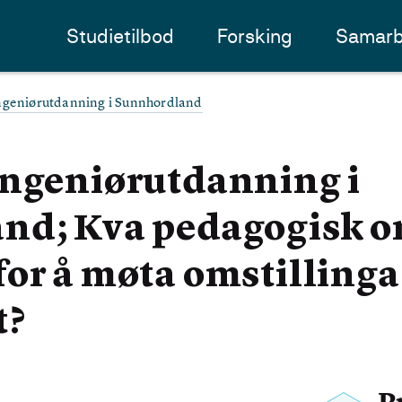
Studietilbod
Forsking
Samarb
ngeniørutdanning i Sunnhordland
ingeniørutdanning i
nd; Kva pedagogisk om
or å møta omstillinga 
t?