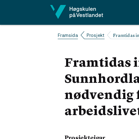
Hopp til innhald
Framtidas i
Framsida
Prosjekt
Framtidas 
Sunnhordla
nødvendig f
arbeidslive
Prosjekteigar