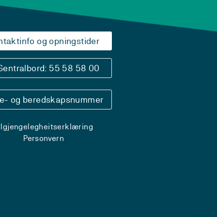
ntaktinfo og opningstider
Sentralbord: 55 58 58 00
se- og beredskapsnummer
ilgjengelegheitserklæring
Personvern