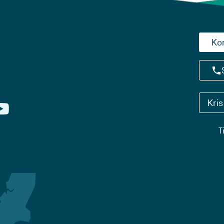
Ko
Kri
T