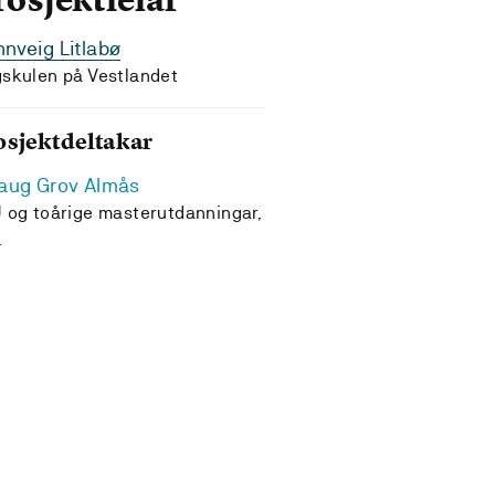
rosjektleiar
nveig Litlabø
skulen på Vestlandet
osjektdeltakar
aug Grov Almås
 og toårige masterutdanningar,
L