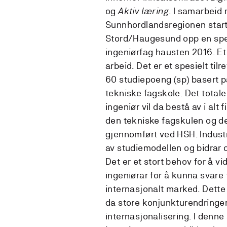
og
Aktiv læring
. I samarbeid 
Sunnhordlandsregionen star
Stord/Haugesund opp en spes
ingeniørfag hausten 2016. Et f
arbeid. Det er et spesielt tilr
60 studiepoeng (sp) basert 
tekniske fagskole. Det totale 
ingeniør vil da bestå av i alt f
den tekniske fagskulen og de
gjennomført ved HSH. Industri
av studiemodellen og bidrar
Det er et stort behov for å v
ingeniørar for å kunna svare 
internasjonalt marked. Dette 
da store konjunkturendringer 
internasjonalisering. I den