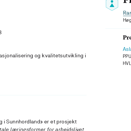
P
Ran
Høg
8
Pr
Asl
asjonalisering og kvalitetsutvikling i
PPU
HV
 i Sunnhordland» er et prosjekt
itale læringsformer for arbeidslivet