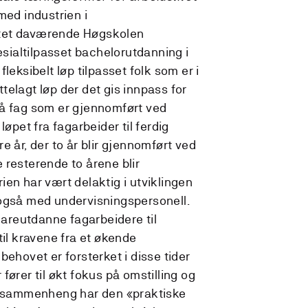
med industrien i
tet daværende Høgskolen
ialtilpasset bachelorutdanning i
leksibelt løp tilpasset folk som er i
ettelagt løp der det gis innpass for
på fag som er gjennomført ved
løpet fra fagarbeider til ferdig
ire år, der to år blir gjennomført ved
 resterende to årene blir
en har vært delaktig i utviklingen
 også med undervisningspersonell.
idareutdanne fagarbeidere til
til kravene fra et økende
behovet er forsterket i disse tider
fører til økt fokus på omstilling og
ne sammenheng har den «praktiske