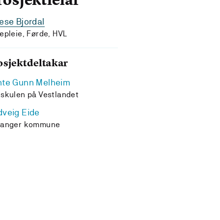
rosjektleiar
ese Bjordal
epleie, Førde, HVL
osjektdeltakar
nte Gunn Melheim
skulen på Vestlandet
veig Eide
yanger kommune