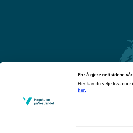
For å gjere nettsidene vå
Her kan du velje kva cook
Førde
her.
Sogndal
Bergen
Stord
Haugesund