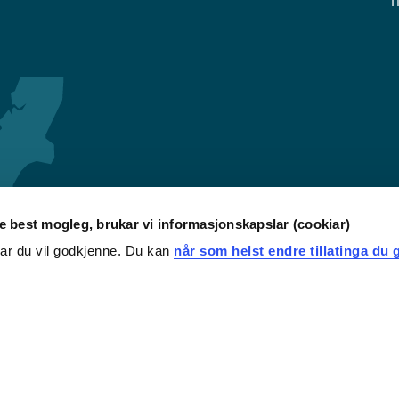
T
re best mogleg, brukar vi informasjonskapslar (cookiar)
iar du vil godkjenne. Du kan
når som helst endre tillatinga du g