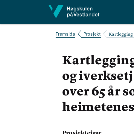
Hopp til innhald
Kartlegging 
Framsida
Prosjekt
Kartlegging
og iverksetj
over 65 år 
heimetenes
Prosjekteigar