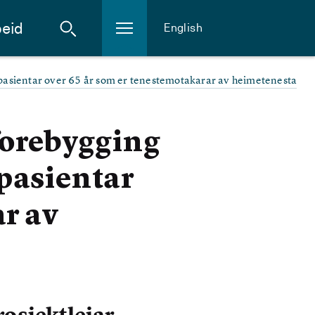
eid
English
e pasientar over 65 år som er tenestemotakarar av heimetenesta
forebygging
 pasientar
ar av