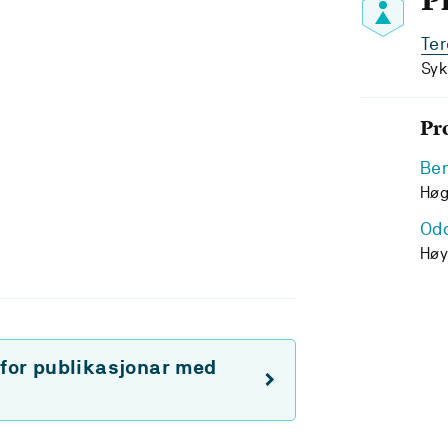
P
Ter
Syk
Pr
Be
Høg
Odd
Hø
 for publikasjonar med