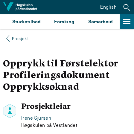
Hopp til innhald
English
Studietilbod
Forsking
Samarbeid
Prosjekt
Opprykk til Førstelektor
Profileringsdokument
Opprykksøknad
Prosjektleiar
Irene Sjursen
Høgskulen på Vestlandet