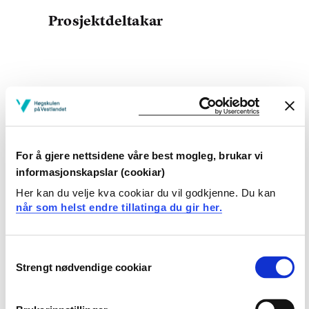
Prosjektdeltakar
Prosjekteigar
Høgskulen på Vestlandet
For å gjere nettsidene våre best mogleg, brukar vi
Prosjekttype
informasjonskapslar (cookiar)
Internt prosjekt
Her kan du velje kva cookiar du vil godkjenne. Du kan
når som helst endre tillatinga du gir her.
Prosjektperiode
August 2019 - Juli 2027
Consent
Strengt nødvendige cookiar
Selection