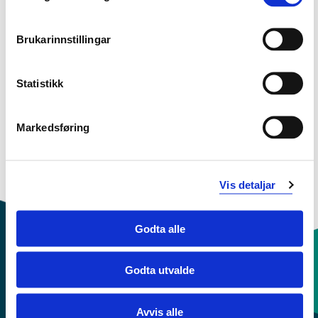
ikkje er skuleeksamen. Informasjon om dette skal gå
fram av studieplan eller emneplan.
Brukarinnstillingar
Statistikk
Endra 06.04.24
Markedsføring
Vis detaljar
Godta alle
Godta utvalde
Kontaktinfo og opningstider
Avvis alle