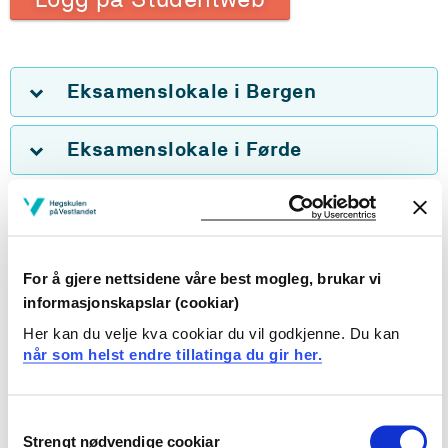
Eksamenslokale i Bergen
Eksamenslokale i Førde
Eksamenslokale Haugesund
Eksamenslokale i Sogndal
For å gjere nettsidene våre best mogleg, brukar vi
informasjonskapslar (cookiar)
Eksamenslokale på Stord
Her kan du velje kva cookiar du vil godkjenne. Du kan
når som helst endre tillatinga du gir her.
Praktisk eksamen kan i nokre høve arrangerast utanfor
Consent
campus. Det same gjeld eksamen på studietilbod med
Strengt nødvendige cookiar
Selection
studiesamlingar utanfor campus, når vurderingsforma