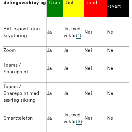
delingsverktøy og
-Grøn
-Gul
-raud
-svart
HVL e-post utan
Ja, med
Ja
Nei
Nei
kryptering
vilkår
(1)
Zoom
Ja
Ja
Nei
Nei
Teams /
Ja
Ja
Nei
Nei
Sharepoint
Teams /
Sharepoint med
Ja
Ja
Nei
Nei
særleg sikring
Ja, med
Smarttelefon
Ja
Nei
Nei
vilkår
(3)