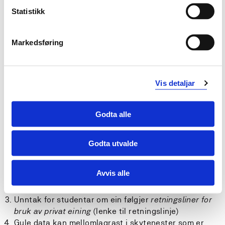
Minnepinne /
Ja, med
Statistikk
ekstern harddisk -
Ja
Ja
Nei
vilkår
(6)
kryptert
Markedsføring
Tilsette
sin private e-post skal
ikkje
nyttast.
Men tilsette ved HVL kan kommunisera med
Vis detaljar
studentar eller navngivne samarbeidspartnarar sin
private e-post.
Raude data kan lagrast i OneDrive som er sikra av
Godta alle
HVL IT slik at det vert stilt krav om fleirfaktor
pålogging.
Slike Teams / Sharepoint vert sette opp etter
Godta utvalde
dataeigar si skriftlege vurdering av behov,
behandlingsgrunnlag og risiko.
Avvis alle
Vurdering skal gjerast på nytt minimum ein gong i
året.
Unntak for studentar om ein følgjer
retningsliner for
bruk av privat eining
(lenke til retningslinje)
Gule data kan mellomlagrast i skytenester som er