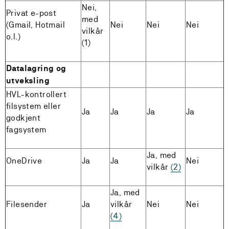
Nei,
Privat e-post
med
(Gmail, Hotmail
Nei
Nei
Nei
vilkår
o.l.)
(1)
Datalagring og
utveksling
HVL-kontrollert
filsystem eller
Ja
Ja
Ja
Ja
godkjent
fagsystem
Ja, med
OneDrive
Ja
Ja
Nei
vilkår
(2)
Ja, med
Filesender
Ja
vilkår
Nei
Nei
(4)