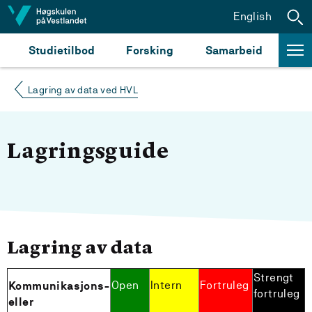
Hopp til innhald
English
Studietilbod
Forsking
Samarbeid
Lagring av data ved HVL
Lagringsguide
Lagring av data
Strengt
Open
Intern
Fortruleg
Kommunikasjons-
fortruleg
eller