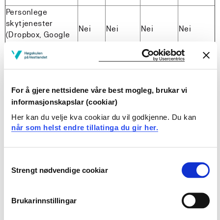
Personlege
skytjenester
Nei
Nei
Nei
Nei
(Dropbox, Google
Drive el.)
SILAF - Sikker
Lagring Av
Nei
Nei
Ja
Ja
For å gjere nettsidene våre best mogleg, brukar vi
Forskingsdata
informasjonskapslar (cookiar)
(Forskingsserver)
Her kan du velje kva cookiar du vil godkjenne. Du kan
når som helst endre tillatinga du gir her.
HVL pc (lokal
Ja, med
Ja, med
Ja
Nei
harddisk)
vilkår
(5)
vilkår
(4)
Consent
Privat pc
Ja
Nei
Nei
Nei
Strengt nødvendige cookiar
Selection
Minnepinne /
Ja
Nei
Nei
Nei
ekstern harddisk
Brukarinnstillingar