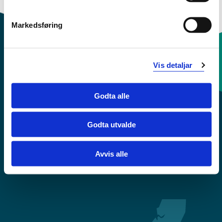
Markedsføring
Vis detaljar
Kontaktinfo og opningstider
Godta alle
Sentralbord: 55 58 58 00
Godta utvalde
Krise- og beredskapsnummer
Avvis alle
Tilgjengelegheitserklæring
Personvern