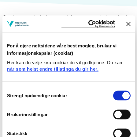
Studentene skal gjennom obligatorisk praksisopplæring
i studiet. Emneplanene for praksis beskriver de ulike
praksisperiodene.
For å gjere nettsidene våre best mogleg, brukar vi
Vurderingsskjema 2. studieår
informasjonskapslar (cookiar)
Her kan du velje kva cookiar du vil godkjenne. Du kan
Vurderingsskjema grunnskolepraksis, høst 2.
når som helst endre tillatinga du gir her.
studieår- bokmål
Consent
Strengt nødvendige cookiar
Selection
Endra 06.08.20
Brukarinnstillingar
Statistikk