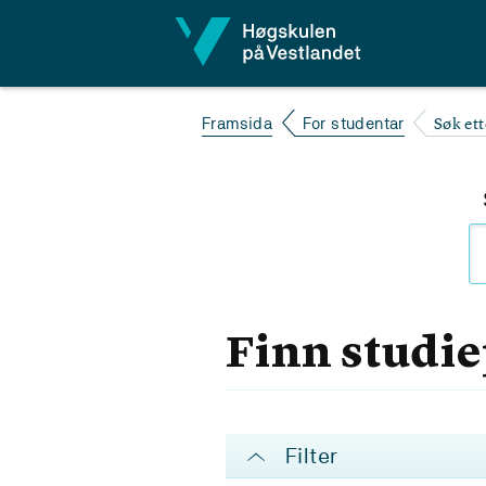
Hopp til innhald
Søk et
Framsida
For studentar
Finn studi
Filter