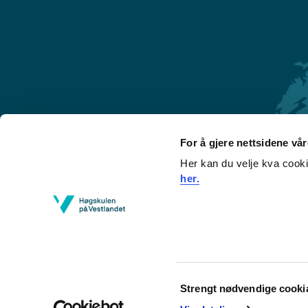
For å gjere nettsidene vå
Her kan du velje kva cook
Førde
her.
Sogndal
Bergen
Stord
Haugesund
Consent
Strengt nødvendige cooki
Selection