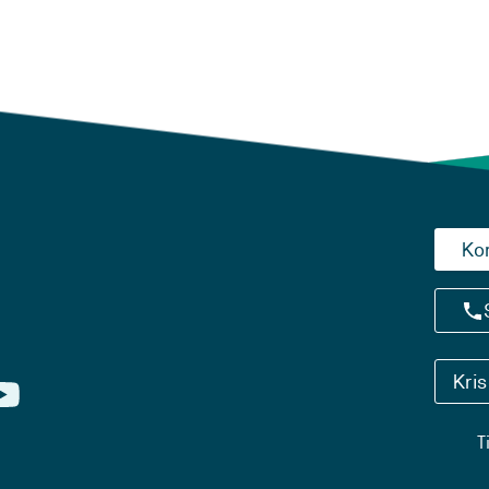
Ko
Kri
T