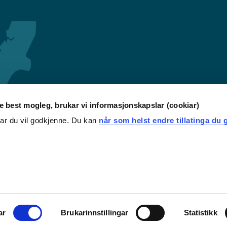
re best mogleg, brukar vi informasjonskapslar (cookiar)
iar du vil godkjenne. Du kan
når som helst endre tillatinga du g
ar
Brukarinnstillingar
Statistikk