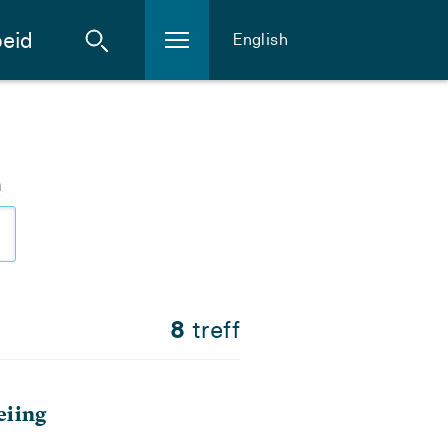
eid
English
m
8
treff
eiing