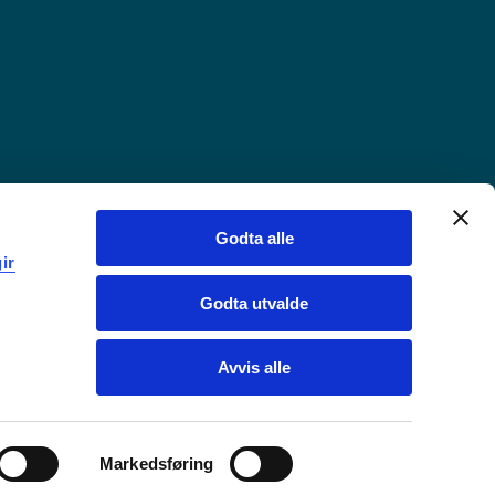
Godta alle
ir
Godta utvalde
Avvis alle
Markedsføring
Chat