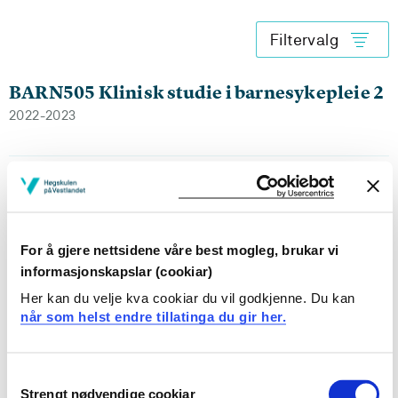
Filtervalg
BARN505 Klinisk studie i barnesykepleie 2
2022-2023
BARN505 Klinisk studie i barnesykepleie 2
2021-2022
For å gjere nettsidene våre best mogleg, brukar vi
informasjonskapslar (cookiar)
BARN505 Klinisk studie i barnesykepleie 2
Her kan du velje kva cookiar du vil godkjenne. Du kan
når som helst endre tillatinga du gir her.
2020-2021
Consent
Strengt nødvendige cookiar
Selection