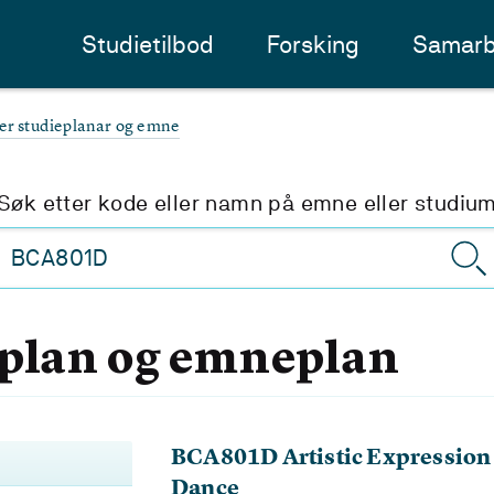
Studietilbod
Forsking
Samarb
ter studieplanar og emne
Søk etter kode eller namn på emne eller studiu
eplan og emneplan
BCA801D Artistic Expression a
Dance