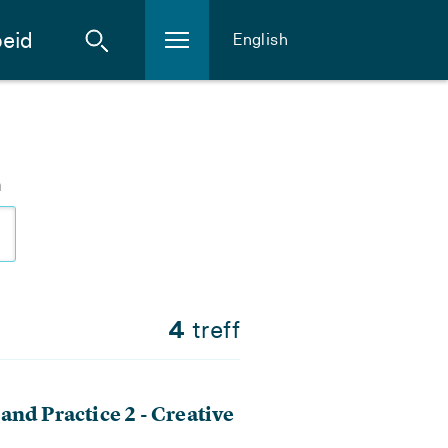
eid
English
m
4
treff
nd Practice 2 - Creative