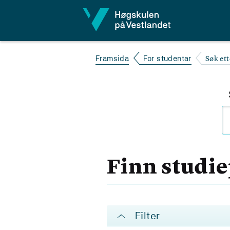
Hopp til innhald
Søk et
Framsida
For studentar
Finn studi
Filter