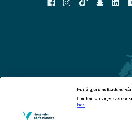
For å gjere nettsidene vå
Her kan du velje kva cook
Førde
her.
Sogndal
Bergen
Stord