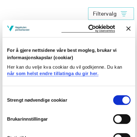
Filtervalg
BER332 Bacheloroppgave
2021-2022
For å gjere nettsidene våre best mogleg, brukar vi
informasjonskapslar (cookiar)
BER332 Bacheloroppgave
Her kan du velje kva cookiar du vil godkjenne. Du kan
når som helst endre tillatinga du gir her.
2020-2021
Consent
Strengt nødvendige cookiar
Selection
BER332 Bacheloroppgave
2019-2020
Brukarinnstillingar