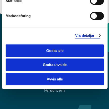
Statistikk
Markedsføring
Vis detaljar
Kontaktinfo og opningstider
Godta alle
Sentralbord: 55 58 58 00
Godta utvalde
Krise- og beredskapsnummer
Avvis alle
Tilgjengelegheitserklæring
Personvern