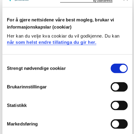
BI4-301 Climate Change Ecology
2023-2024
For å gjere nettsidene våre best mogleg, brukar vi
informasjonskapslar (cookiar)
BI4-301 Climate Change Ecology
Her kan du velje kva cookiar du vil godkjenne. Du kan
når som helst endre tillatinga du gir her.
2022-2023
Consent
Strengt nødvendige cookiar
BI4-301 Climate Change Ecology
Selection
2021-2022
Brukarinnstillingar
BI4-301 Climate Change Ecology
Statistikk
2020-2021
Markedsføring