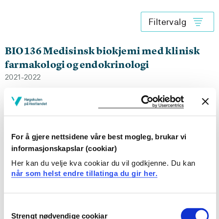
Filtervalg
BIO136 Medisinsk biokjemi med klinisk
farmakologi og endokrinologi
2021-2022
BIO136 Medisinsk biokjemi med klinisk
farmakologi og endokrinologi
For å gjere nettsidene våre best mogleg, brukar vi
2020-2021
informasjonskapslar (cookiar)
Her kan du velje kva cookiar du vil godkjenne. Du kan
når som helst endre tillatinga du gir her.
BIO136 Medisinsk biokjemi med klinisk
farmakologi og endokrinologi
Consent
Strengt nødvendige cookiar
Selection
2019-2020