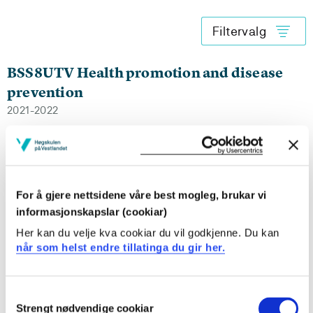
Filtervalg
BSS8UTV Health promotion and disease
prevention
2021-2022
BSS8UTV Health promotion and disease
prevention
For å gjere nettsidene våre best mogleg, brukar vi
2020-2021
informasjonskapslar (cookiar)
Her kan du velje kva cookiar du vil godkjenne. Du kan
når som helst endre tillatinga du gir her.
BSS8UTV Health promotion and disease
prevention
Consent
Strengt nødvendige cookiar
Selection
2019-2020