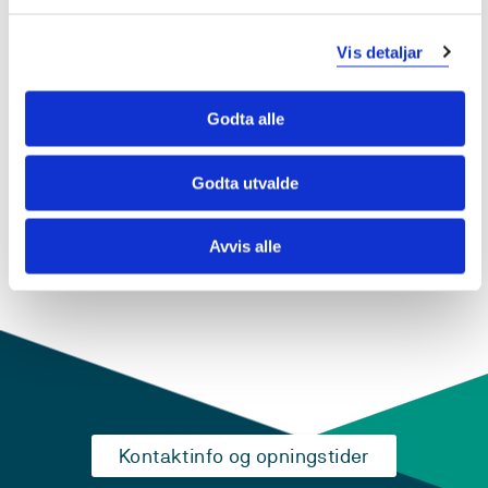
DAT107 Databaser
2019-2020
Vis detaljar
Godta alle
DAT107 Databaser
2018-2019
Godta utvalde
Avvis alle
Kontaktinfo og opningstider