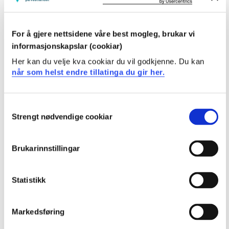
DAT107 Databaser
2023-2024
For å gjere nettsidene våre best mogleg, brukar vi
informasjonskapslar (cookiar)
DAT107 Databaser
Her kan du velje kva cookiar du vil godkjenne. Du kan
når som helst endre tillatinga du gir her.
2022-2023
Consent
Strengt nødvendige cookiar
DAT107 Databaser
Selection
2021-2022
Brukarinnstillingar
DAT107 Databaser
Statistikk
2020-2021
Markedsføring