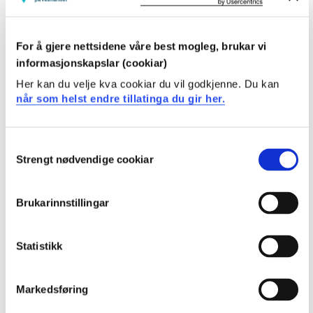
DAT156 Praksis i arbeidslivet for data
2023-2024
For å gjere nettsidene våre best mogleg, brukar vi
informasjonskapslar (cookiar)
DAT156 Praksis i arbeidslivet for data
Her kan du velje kva cookiar du vil godkjenne. Du kan
når som helst endre tillatinga du gir her.
2022-2023
Consent
Strengt nødvendige cookiar
DAT156 Praksis i arbeidslivet for data
Selection
2021-2022
Brukarinnstillingar
DAT156 Praksis i arbeidslivet for data
Statistikk
2020-2021
Markedsføring